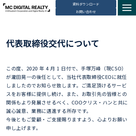
資料ダウンロード
お問い合わせ
サービス紹介
選ばれる理由
代表取締役交代について
データセンター拠点
導入事例
ブログ
この度、2020 年 4 月 1 日付で、手塚万峰（現CSO）
動画コンテンツ
が瀧田晃一の後任として、当社代表取締役CEOに就任
しましたのでお知らせ致します。ご満足頂けるサービ
お知らせ
スをお客様に提供し続け、また、お取引先の皆様との
会社・採用情報
関係もより発展させるべく、COOクリス・ハンと共に
誠心誠意、業務に邁進する所存です。
今後ともご愛顧・ご支援賜りますよう、心よりお願い
申し上げます。