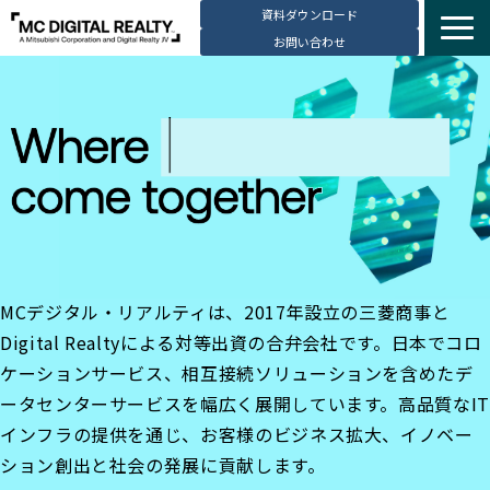
資料ダウンロード
お問い合わせ
サービス紹介
選ばれる理由
データセンター拠点
導入事例
ブログ
動画コンテンツ
MCデジタル・リアルティは、2017年設立の三菱商事と
お知らせ
Digital Realtyによる対等出資の合弁会社です。日本でコロ
会社・採用情報
ケーションサービス、相互接続ソリューションを含めたデ
ータセンターサービスを幅広く展開しています。高品質なIT
インフラの提供を通じ、お客様のビジネス拡大、イノベー
ション創出と社会の発展に貢献します。