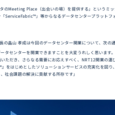
のMeeting Place（出会いの場）を提供する」という
viceFabric™」等からなるデータセンタープラットフォーム「
社長の畠山 孝成は今回のデータセンター開業について、次の
2データセンターを開業できますことを大変うれしく思います
いただき、さらなる需要にお応えすべく、NRT12開業の運
abric™』をはじめとしたソリューションサービスの充実化を
し、社会課題の解決に貢献する所存です」