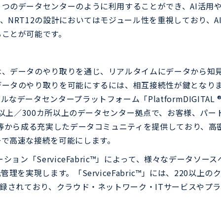
つのデータセンターのように利用することができ、AI活用や
、NRT12の設計においてはモジュール性を重視しており、A
ることが可能です。
は、データのやり取りを通じ、リアルタイムにデータから知
ータのやり取りを可能にするには、相互接続性が鍵となります
タセンタープラットフォーム「PlatformDIGITAL ®」の
市以上／300カ所以上のデータセンター拠点で、お客様、パート
ス等から成る充実したデータコミュニティを提供しており、高
ーで高速な接続を可能にします。
ション「ServiceFabric™」によって、様々なデータソ
理を実現します。「ServiceFabric™」には、220以上
登録されており、クラウド・ネットワーク・ITサービスやプラ