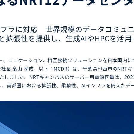
インフラに対応　世界規模のデータコミュ
拡張性を提供し、生成AIやHPCを活用
センター、コロケーション、相互接続ソリューションを日本国内
長 畠山 孝成、以下：MCDR）は、千葉県印西市のNRTキ
いたしました。NRTキャンパスのサーバー用電源容量は、202
拡大し、首都圏における拡張性、柔軟性、AIインフラを備えた