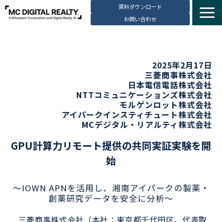
資料ダウンロード
お問い合わせ
サービス紹介
選ばれる理由
2025年2月17日
データセンター拠点
三菱商事株式会社
日本電信電話株式会社
導入事例
NTTコミュニケーションズ株式会社
モルゲンロット株式会社
ブログ
アイパークインスティチュート株式会社
MCデジタル・リアルティ株式会社
動画コンテンツ
お知らせ
GPU計算力リモート提供の共同実証実験を開
始
会社・採用情報
～IOWN APNを活用し、湘南アイパークの製薬・
創薬研究データを安全に分析～
三菱商事株式会社（本社：東京都千代田区、代表取