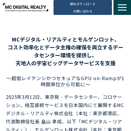
資料ダウンロード
お問い合わせ
サービス紹介
選ばれる理由
MCデジタル・リアルティとモルゲンロット、
データセンター拠点
コスト効率化とデータ主権の確保を両立するデー
導入事例
タセンター環境を提供し、
天地人の宇宙ビッグデータサービスを支援
ブログ
動画コンテンツ
～超低レイテンシかつセキュアなGPU on-Rampが1
お知らせ
時間単位から可能に～
会社・採用情報
2025年3月12日、東京発 - データセンター、コロケー
ション、相互接続サービスを日本国内にて展開するMC
デジタル・リアルティ株式会社（本社：東京都港区、
代表取締役社長 畠山 孝成、以下「MCデジタル・リア
ルティ」）、モルゲンロット株式会社（本社：東京都