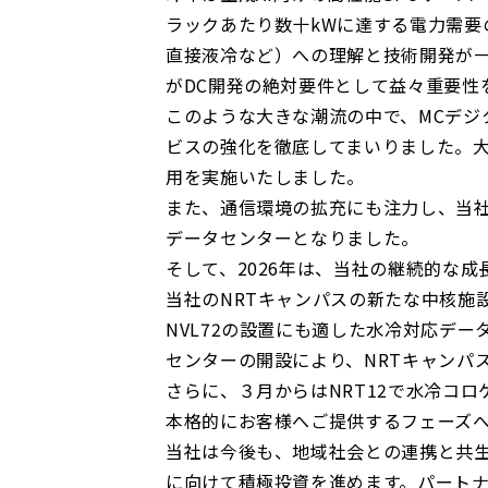
ラックあたり数十
kW
に達する電力需要
直接液冷など）への理解と技術開発が
が
DC
開発の絶対要件として益々重要性
このような大きな潮流の中で、
MC
デジ
ビスの強化を徹底してまいりました。
用を実施いたしました。
また、通信環境の拡充にも注力し、当
データセンターとなりました。
そして、
2026
年は、当社の継続的な成
当社の
NRT
キャンパスの新たな中核施
NVL72
の設置にも適した水冷対応デー
センターの開設により、
NRT
キャンパ
さらに、３月からは
NRT12
で水冷コロ
本格的にお客様へご提供するフェーズ
当社は今後も、地域社会との連携と共
に向けて積極投資を進めます。パート