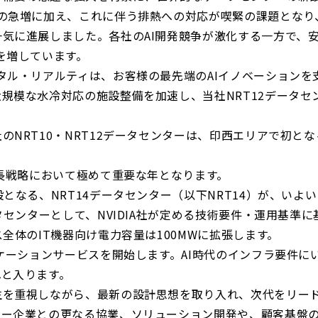
の急増に加え、これに伴う排熱への対応が喫緊の課題となり
一気に進展しました。各社の
AI
開発競争が激化する一方で、
を増しています。
タル・リアルティは、お客様の最先端の
AI
イノベーションを
大規模な水冷対応の施設整備を加速し、当社
NRT12
データセ
社の
NRT10
・
NRT12
データセンターは、印西エリアで初とな
長戦略において極めて重要な年となります。
設となる、
NRT14
データセンター（以下
NRT14
）が、いよい
タセンターとして、
NVIDIA
社が定める技術要件・運用基準に
ス全体の
IT
機器向け電力容量は
100MW
に拡張します。
ケーションサービスを開始します。
AI
時代のインフラ要件に
へと入ります。
生を重視しながら、最新の設計思想を取り入れ、次代をリー
ナー企業との更なる協業、ソリューション開発や、顧客基盤