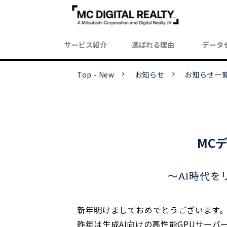
サービス紹介
選ばれる理由
データ
Top - New
お知らせ
お知らせ一
MCデ
～AI時代を
新年明けましておめでとうございます
昨年は生成
AI
向けの高性能
GPU
サーバ