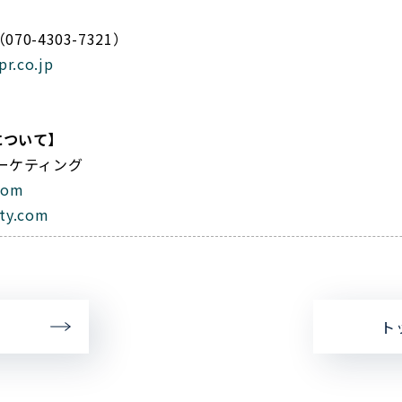
70-4303-7321）
r.co.jp
について】
ーケティング
com
lty.com
ト