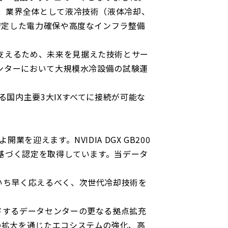
、業界全体として液冷技術（液体冷却、
安定した電力確保や高度なインフラ整備
支えるため、未来を見据えた技術とサー
ンターにおいて大規模水冷設備の試験運
る国内主要
3
大
IX
すべてに接続が可能な
よ開業を迎えます。
NVIDIA DGX GB200
基づく認定を取得しています。当データ
いち早く応えるべく、次世代冷却技術を
ドするデータセンターの更なる拠点拡充
の拡大を通じたエコシステムの強化、高