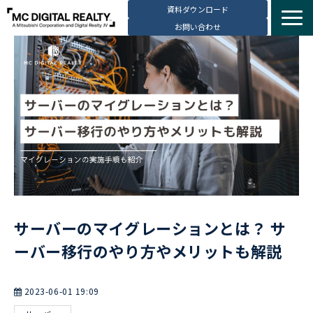
資料ダウンロード
お問い合わせ
サービス紹介
選ばれる理由
データセンター拠点
導入事例
ブログ
動画コンテンツ
お知らせ
サーバーのマイグレーションとは？ サ
会社・採用情報
ーバー移行のやり方やメリットも解説
2023-06-01 19:09