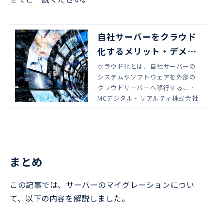
自社サーバーをクラウド
化するメリット・デメリ
ットと注意点
クラウド化とは、自社サーバーの
システムやソフトウェアを外部の
クラウドサーバーへ移行すること
です。クラウドサービスを利用す
MCデジタル・リアルティ株式会社
る企業は、働き方の多様化やセキ
ュリティ面の影響によって年々増
えています。この記事では、自社
サーバーをクラウド化するメリッ
ト・デメリットや、クラウド化す
まとめ
る際の注意点について解説しま
す。
この記事では、サーバーのマイグレーションについ
て、以下の内容を解説しました。