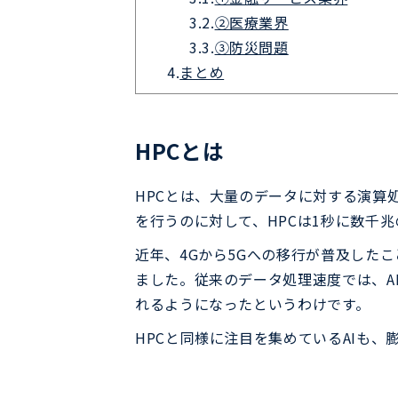
3.2.
②医療業界
3.3.
③防災問題
4.
まとめ
HPCとは
HPCとは、大量のデータに対する演算
を行うのに対して、HPCは1秒に数千
近年、4Gから5Gへの移行が普及した
ました。従来のデータ処理速度では、A
れるようになったというわけです。
HPCと同様に注目を集めているAIも