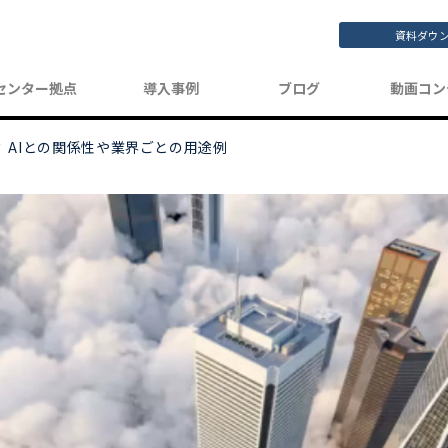
資料ダウ
センター拠点
導入事例
ブログ
動画コン
？ AIとの関係性や業界ごとの用途例