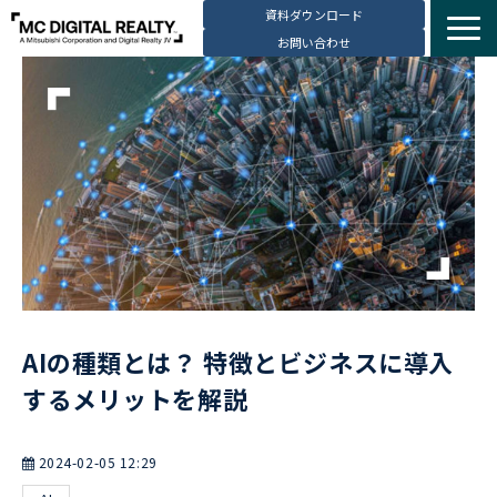
資料ダウンロード
お問い合わせ
サービス紹介
選ばれる理由
データセンター拠点
導入事例
ブログ
動画コンテンツ
お知らせ
AIの種類とは？ 特徴とビジネスに導入
会社・採用情報
するメリットを解説
2024-02-05 12:29