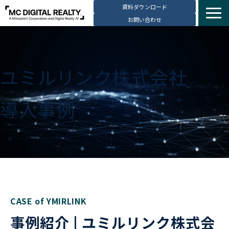
資料ダウンロード
お問い合わせ
サービス紹介
CASE
選ばれる理由
ユミルリンク株式会社
データセンター拠点
導入事例
導入事例
ブログ
動画コンテンツ
お知らせ
会社・採用情報
CASE of YMIRLINK
事例紹介 | ユミルリンク株式会