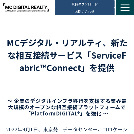
資料ダウンロード
お問い合わせ
サービス紹介
選ばれる理由
MCデジタル・リアルティ、新た
データセンター拠点
な相互接続サービス「ServiceF
導入事例
ブログ
abric™Connect」を提供
動画コンテンツ
お知らせ
会社・採用情報
～ 企業のデジタルインフラ移行を支援する業界最
大規模のオープンな相互接続プラットフォームで
「PlatformDIGITAL®」を強化 ～
2022年9月1日、東京発 - データセンター、コロケーシ