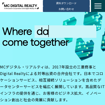
資料ダウンロード
お問い合わせ
サービス紹介
選ばれる理由
データセンター拠点
導入事例
ブログ
動画コンテンツ
MCデジタル・リアルティは、2017年設立の三菱商事と
お知らせ
Digital Realtyによる対等出資の合弁会社です。日本でコロ
会社・採用情報
ケーションサービス、相互接続ソリューションを含めたデ
ータセンターサービスを幅広く展開しています。高品質なIT
インフラの提供を通じ、お客様のビジネス拡大、イノベー
ション創出と社会の発展に貢献します。