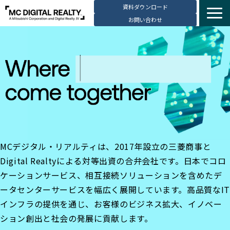
資料ダウンロード
お問い合わせ
サービス紹介
選ばれる理由
データセンター拠点
導入事例
ブログ
動画コンテンツ
MCデジタル・リアルティは、2017年設立の三菱商事と
お知らせ
Digital Realtyによる対等出資の合弁会社です。日本でコロ
会社・採用情報
ケーションサービス、相互接続ソリューションを含めたデ
ータセンターサービスを幅広く展開しています。高品質なIT
インフラの提供を通じ、お客様のビジネス拡大、イノベー
ション創出と社会の発展に貢献します。