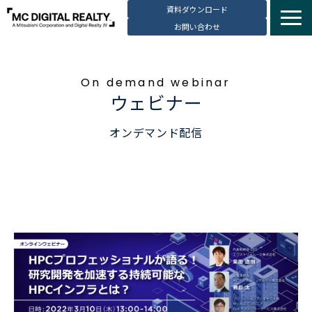
資料ダウンロード
お問い合わせ
サービス紹介
選ばれる理由
On demand webinar
ウェビナー
データセンター拠点
導入事例
オンデマンド配信
ブログ
動画コンテンツ
お知らせ
会社・採用情報