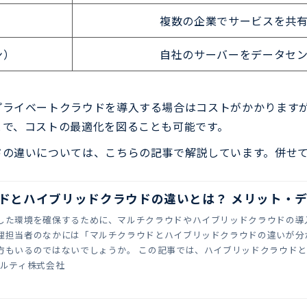
複数の企業でサービスを共
ン）
自社のサーバーをデータセ
プライベートクラウドを導入する場合はコストがかかります
とで、コストの最適化を図ることも可能です。
ドの違いについては、こちらの記事で解説しています。併せ
ドとハイブリッドクラウドの違いとは？ メリット・
した環境を確保するために、マルチクラウドやハイブリッドクラウドの導
理担当者のなかには「マルチクラウドとハイブリッドクラウドの違いが分
方もいるのではないでしょうか。 この記事では、ハイブリッドクラウド
ットを解説します。
アルティ株式会社