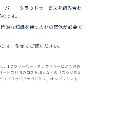
サーバー・クラウドサービスを組み合わ
可能です。
専門的な知識を持つ人材の確保が必要で
います。併せてご覧ください。
サービス利用のコスト増大などのリスクが考え
のことです。 企業のサーバーを
メリットがあるか知りたい」とお考えの方もい