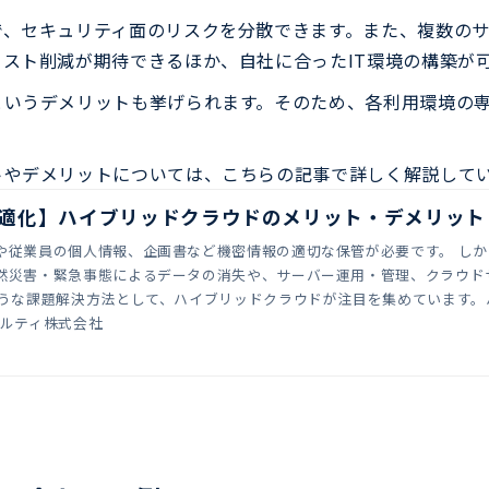
で、セキュリティ面のリスクを分散できます。また、複数の
スト削減が期待できるほか、自社に合ったIT環境の構築が
というデメリットも挙げられます。そのため、各利用環境の
トやデメリットについては、こちらの記事で詳しく解説して
最適化】ハイブリッドクラウドのメリット・デメリット
個人情報、企画書など機密情報の適切な保管が必要です。 しかし、1つのサーバー・クラウドサービスで保管
然災害・緊急事態によるデータの消失や、サーバー運用・管理、クラウド
ウジング（コロケーション）など、複数のサーバー・サービスを組み合わせる運用形態
アルティ株式会社
なかには、「ハイブリッドクラウドの導入を検討している」「どのような
メリットと押さえておきたいデメリットを解