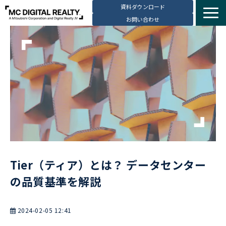
資料ダウンロード
お問い合わせ
サービス紹介
選ばれる理由
データセンター拠点
導入事例
ブログ
動画コンテンツ
お知らせ
Tier（ティア）とは？ データセンター
会社・採用情報
の品質基準を解説
2024-02-05 12:41