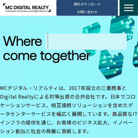
資料ダウンロード
お問い合わせ
サービス紹介
選ばれる理由
データセンター拠点
導入事例
ブログ
動画コンテンツ
MCデジタル・リアルティは、2017年設立の三菱商事と
お知らせ
Digital Realtyによる対等出資の合弁会社です。日本でコロ
会社・採用情報
ケーションサービス、相互接続ソリューションを含めたデ
ータセンターサービスを幅広く展開しています。高品質なIT
インフラの提供を通じ、お客様のビジネス拡大、イノベー
ション創出と社会の発展に貢献します。